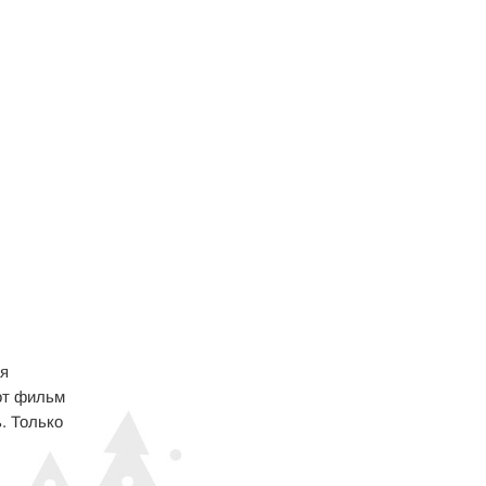
ая
тот фильм
. Только