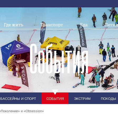
Где жить
Транспорт
Еда
Летни
События
БАССЕЙНЫ И СПОРТ
СОБЫТИЯ
ЭКСТРИМ
ПОХОДЫ
«Поколение» и «Obsession»