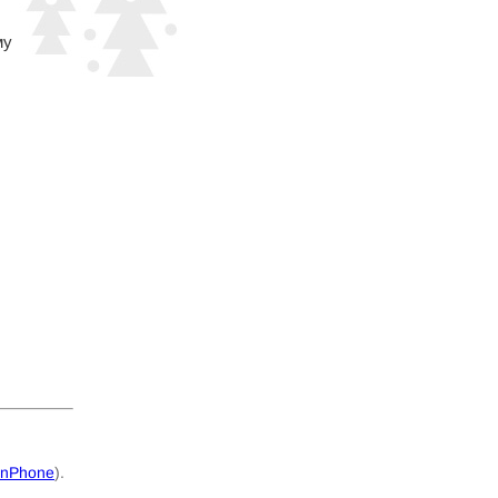
му
inPhone
).