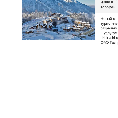
Цена:
от 9
Телефон:
Новый оте
туристиче
открытым 
К услугам
ski-in/sk
ОАО Газп