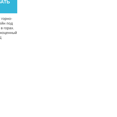
АТЬ
 горно-
ейн под
в горах.
лноценный
Ц