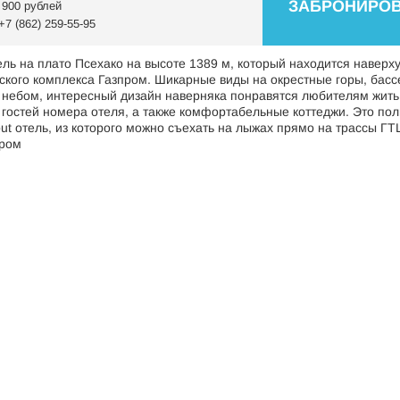
ЗАБРОНИРОВ
 900 рублей
+7 (862) 259-55-95
ль на плато Псехако на высоте 1389 м, который находится наверху
ского комплекса Газпром. Шикарные виды на окрестные горы, басс
небом, интересный дизайн наверняка понравятся любителям жить 
 гостей номера отеля, а также комфортабельные коттеджи. Это по
i-out отель, из которого можно съехать на лыжах прямо на трассы ГТ
ром