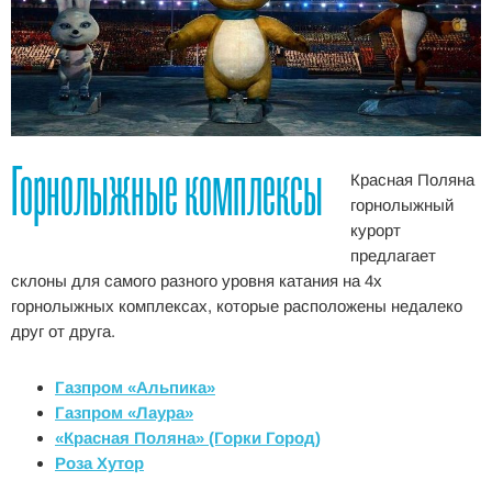
Горнолыжные комплексы
Красная Поляна
горнолыжный
курорт
предлагает
склоны для самого разного уровня катания на 4х
горнолыжных комплексах, которые расположены недалеко
друг от друга.
Газпром «Альпика»
Газпром «Лаура»
«Красная Поляна» (Горки Город)
Роза Хутор