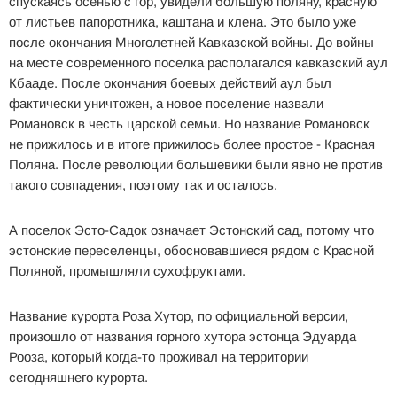
спускаясь осенью с гор, увидели большую поляну, красную
от листьев папоротника, каштана и клена. Это было уже
после окончания Многолетней Кавказской войны. До войны
на месте современного поселка располагался кавказский аул
Кбааде. После окончания боевых действий аул был
фактически уничтожен, а новое поселение назвали
Романовск в честь царской семьи. Но название Романовск
не прижилось и в итоге прижилось более простое - Красная
Поляна. После революции большевики были явно не против
такого совпадения, поэтому так и осталось.
А поселок Эсто-Садок означает Эстонский сад, потому что
эстонские переселенцы, обосновавшиеся рядом с Красной
Поляной, промышляли сухофруктами.
Название курорта Роза Хутор, по официальной версии,
произошло от названия горного хутора эстонца Эдуарда
Рооза, который когда-то проживал на территории
сегодняшнего курорта.