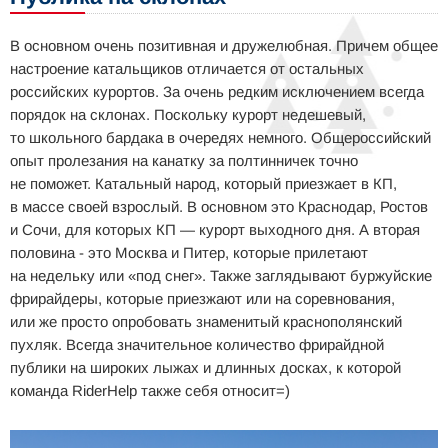
В основном очень позитивная и дружелюбная. Причем общее
настроение катальщиков отличается от остальных
российских курортов. За очень редким исключением всегда
порядок на склонах. Поскольку курорт недешевый,
то школьного бардака в очередях немного. Общероссийский
опыт пролезания на канатку за полтинничек точно
не поможет. Катальный народ, который приезжает в КП,
в массе своей взрослый. В основном это Краснодар, Ростов
и Сочи, для которых КП — курорт выходного дня. А вторая
половина - это Москва и Питер, которые прилетают
на недельку или «под снег». Также заглядывают буржуйские
фрирайдеры, которые приезжают или на соревнования,
или же просто опробовать знаменитый краснополянский
пухляк. Всегда значительное количество фрирайдной
публики на широких лыжах и длинных досках, к которой
команда RiderHelp также себя относит=)