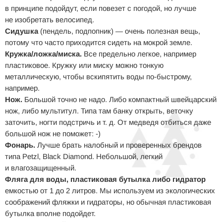
в принципе подойдут, если повезет с погодой, но лучше
не изобретать велосипед.
Сидушка
(пендель, подпопник) — очень полезная вещь,
потому что часто приходится сидеть на мокрой земле.
Кружка/ложка/миска.
Все предельно легкое, например
пластиковое. Кружку или миску можно тонкую
металлическую, чтобы вскипятить воды по-быстрому,
например.
Нож.
Большой точно не надо. Либо компактный швейцарский
нож, либо мультитул. Типа там банку открыть, веточку
заточить, ногти подстричь и т. д. От медведя отбиться даже
большой нож не поможет: -)
Фонарь.
Лучше брать налобный и проверенных брендов
типа Petzl, Black Diamond. Небольшой, легкий
и влагозащищенный.
Фляга для воды, пластиковая бутылка либо гидратор
емкостью от 1 до 2 литров. Мы используем из экологических
соображений фляжки и гидраторы, но обычная пластиковая
бутылка вполне подойдет.