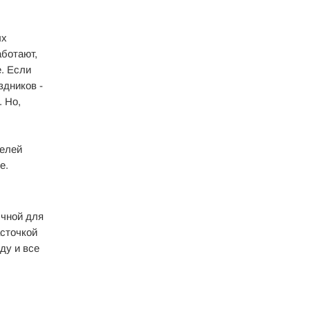
ых
аботают,
е. Если
здников -
. Но,
телей
е.
ычной для
асточкой
ду и все