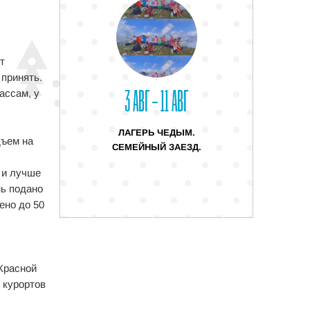
т
 принять.
3 АВГ – 11 АВГ
ассам, у
ЛАГЕРЬ ЧЕДЫМ.
дъем на
СЕМЕЙНЫЙ ЗАЕЗД.
в и лучше
нь подано
ено до 50
Красной
 курортов