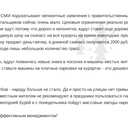
ны. СМИ подхватывают непонятные заявления с правительственн
катальщиков сейчас очень мало. Ценовые ограничения реально р
е едут, потому что дорого и непонятно, вдруг станет еще дорож
единую цену на скипасс на все курорты на время новогодних пра
ену продает день+вечер, а дневной скипасс получается 2000 руб
везде лишь небольшое количество трасс.
ы, вдруг появились новые знаки в поселке и машины местых жи
, ставьте машины на платные парковки на курортах - это дешевл
бов - народу больше не стало. Да и просто на улицах нет прив
 местным жителям не рекомендуют в праздники пользоваться л
овогодней бурей и с понедельника пойдут массовые заезды наро
 "эффективным менеджментом"