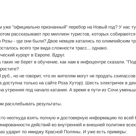
ом уже "официально признанный" перебор на Новый год? У нас ту
потом рассказывают про миллион туристов, которых собираются
 Розы - где они были? Двое немцев катались по олимпийским тр
осталось всего три вида сложности трасс... однако.
ческий курорт в Европе. Вдруг.
 таких не берет в обучение, как нам в инфоцентре сказали. "По
 простите?
 руб., но не говорит, что их жителям могут не продать скипассо
га доступна только на сайте Роза Хутор). Шесть электричек в де
на утренняя под начало катания. А время в пути из Сочи уменьш
том расхлебывать результаты.
сто неоткуда взять полную и достоверную информацию по всей 
инированности действий во внутренней и внешней политике всех
раз ударит по имиджу Красной Поляны. И уже есть примеры: