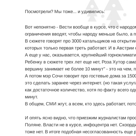
Посмотрели? Мы тоже... и удивились:
Вот непонятно - Вести вообще в курсе, что с народ
ограничения вводят, чтобы народу меньше было, а 
В сюжете говорят про 3000 катальщиков на открытии
которых только первая треть работает. И в Австрии 
А еще у нас, оказывается, крупнейший горноклимати
Ребенку в сюжете трех лет еще нет, Роза Хутор сама
вершину занимает не более 10 минут" - это на чем,
А потом мэр Сочи говорит про гостевые дома за 1500
это сделать заранее через интернет. (но такая услу
как достаточное количество, хотя по факту всего од
минут.
В общем, СМИ жгут, а всем, кто здесь работает, по
И опять ясно видно, что приезжим журналистам про
Поляне. Власти не в курсе, инфоцентра нет. Скоорд
тоже нет. В итоге подобная несогласованность еще 