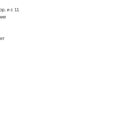
р, и с 11
ние
лят