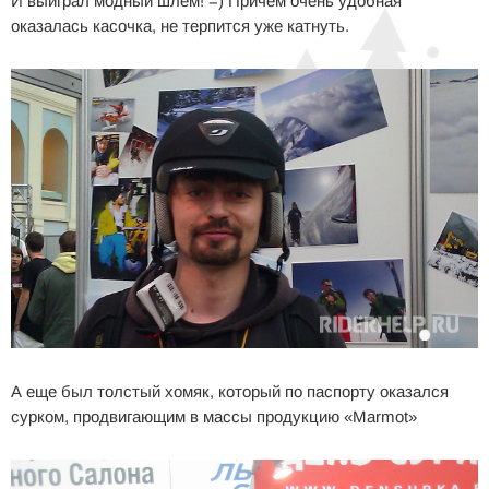
И выиграл модный шлем! =) Причем очень удобная
оказалась касочка, не терпится уже катнуть.
А еще был толстый хомяк, который по паспорту оказался
сурком, продвигающим в массы продукцию «Marmot»