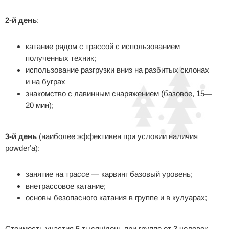
2-й день
:
катание рядом с
трассой с
использованием
полученных техник;
использование разгрузки вниз на
разбитых склонах
и
на
буграх
знакомство с
лавинным снаряжением (базовое, 15
—
20
мин);
3-й день
(наиболее эффективен при условии наличия
powderʼа):
занятие на
трассе
—
карвинг базовый уровень;
внетрассовое катание;
основы безопасного катания в
группе и
в
кулуарах;
Стоимость участия 5 тысяч/день при группе от
3 человек.