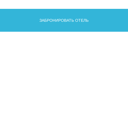
ЗАБРОНИРОВАТЬ ОТЕЛЬ
О КУРОРТЕ
О КРАСНОЙ ПОЛЯНЕ
НОВОСТИ
СОБЫТИЯ
ТЕЛЕФОНЫ
КАК ДОБРАТЬСЯ
ГДЕ ЖИТЬ