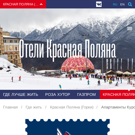
КРАСНАЯ ПОЛЯНА (СОЧИ)
RU
EN
Отели Красная Поляна
ГДЕ ЛУЧШЕ ЖИТЬ
РОЗА ХУТОР
ГАЗПРОМ
КРАСНАЯ ПОЛЯН
Главная
Где жить
Красная Поляна (Горки)
Апартаменты Куро