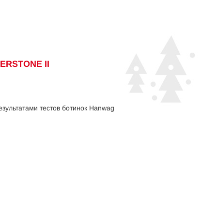
ERSTONE II
езультатами тестов ботинок Hanwag