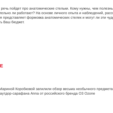
з речь пойдет про анатомические стельки. Кому нужны, чем полезн
тельно ли работают? На основе личного опыта и наблюдений, расс
бя представляет формовка анатомических стелек и могут ли эти чуд
ть Ваш бюджет.
NE
 Мариной Коробковой запилили обзор весьма необычного предмета
 аутдор-сарафана Anna от российского бренда O3 Ozone