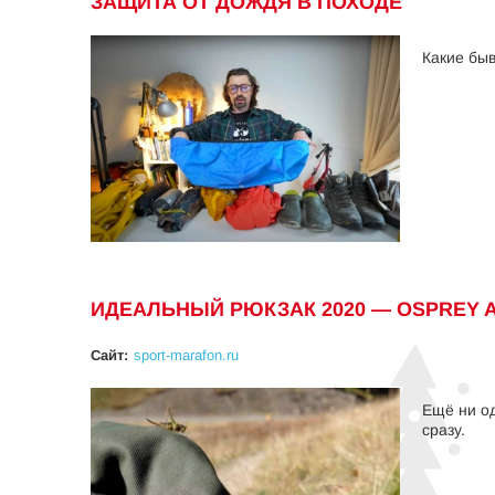
ЗАЩИТА ОТ ДОЖДЯ В ПОХОДЕ
Какие быв
ИДЕАЛЬНЫЙ РЮКЗАК 2020 — OSPREY 
Сайт:
sport-marafon.ru
Ещё ни од
сразу.