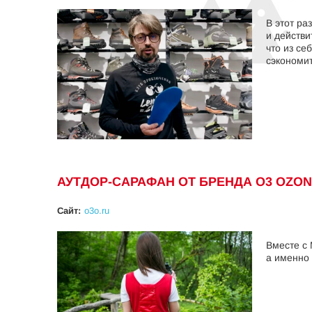
В этот ра
и действи
что из се
сэкономи
АУТДОР-САРАФАН ОТ БРЕНДА O3 OZO
Сайт:
o3o.ru
Вместе с
а именно