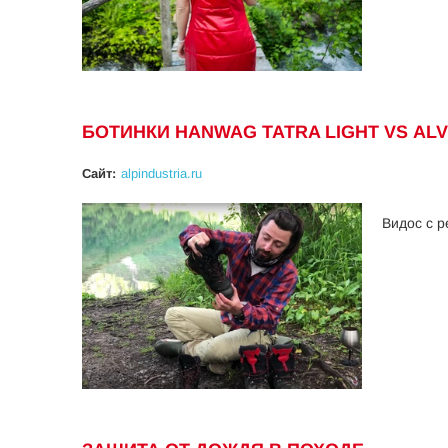
БОТИНКИ HANWAG TATRA LIGHT VS ALV
Сайт:
alpindustria.ru
Видос с р