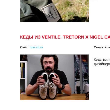
КЕДЫ ИЗ VENTILE. TRETORN X NIGEL 
Сайт:
nuw.store
Cвязаться
Кеды из л
дизайнер