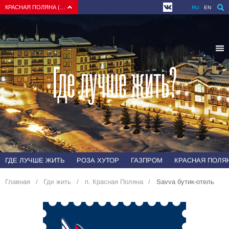
КРАСНАЯ ПОЛЯНА (СОЧИ)
RU
EN
Где лучше жить?
ГДЕ ЛУЧШЕ ЖИТЬ
РОЗА ХУТОР
ГАЗПРОМ
КРАСНАЯ ПОЛЯН
Главная
Где жить
п. Красная Поляна
Savva бутик-отель