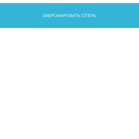
ЗАБРОНИРОВАТЬ ОТЕЛЬ
О КУРОРТЕ
О КРАСНОЙ ПОЛЯНЕ
НОВОСТИ
СОБЫТИЯ
ТЕЛЕФОНЫ
КАК ДОБРАТЬСЯ
ГДЕ ЖИТЬ
ЛЕТО