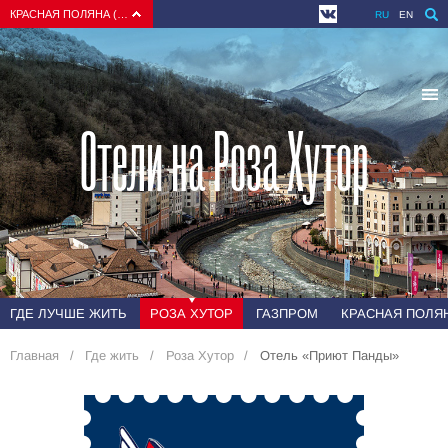
КРАСНАЯ ПОЛЯНА (СОЧИ)
RU
EN
Отели на Роза Хутор
ГДЕ ЛУЧШЕ ЖИТЬ
РОЗА ХУТОР
ГАЗПРОМ
КРАСНАЯ ПОЛЯН
Главная
Где жить
Роза Хутор
Отель «Приют Панды»