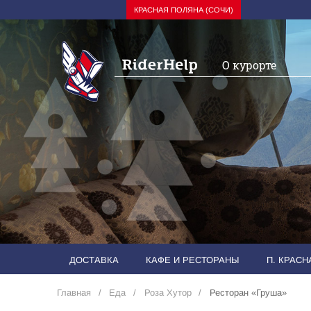
КРАСНАЯ ПОЛЯНА (СОЧИ)
О курорте
ДОСТАВКА
КАФЕ И РЕСТОРАНЫ
П. КРАС
Главная
Еда
Роза Хутор
Ресторан «Груша»