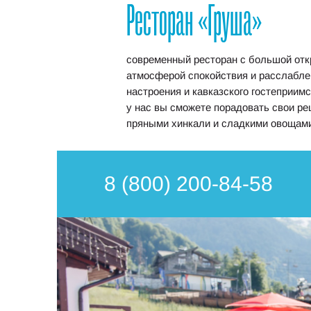
Ресторан «Груша»
современный ресторан с большой отк
атмосферой спокойствия и расслаблен
настроения и кавказского гостеприим
у нас вы сможете порадовать свои р
пряными хинкали и сладкими овощам
8 (800) 200-84-58