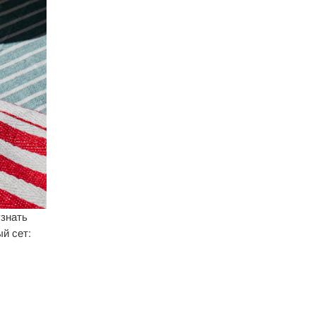
узнать
й сет: