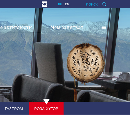
RU
EN
ПОИСК
е активности
Чем заняться
ГАЗПРОМ
РОЗА ХУТОР