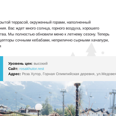
рытой террасой, окруженный горами, наполненный
ия. Вас ждет много солнца, горного воздуха, хорошего
ства. Мы полностью обновили меню к летнему сезону. Теперь
ецепторы сочными кебабами, неприлично сырными хачапури,
и
Уровень цен:
высокий
Сайт:
rosakhutor.rest
Адрес:
Роза Хутор, Горная Олимпийская деревня, ул.Медовея