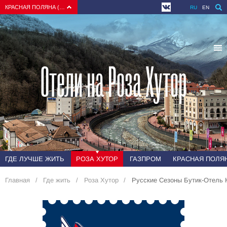
КРАСНАЯ ПОЛЯНА (СОЧИ)
RU
EN
Отели на Роза Хутор
ГДЕ ЛУЧШЕ ЖИТЬ
РОЗА ХУТОР
ГАЗПРОМ
КРАСНАЯ ПОЛЯН
Главная
Где жить
Роза Хутор
Русские Сезоны Бутик-Отель 